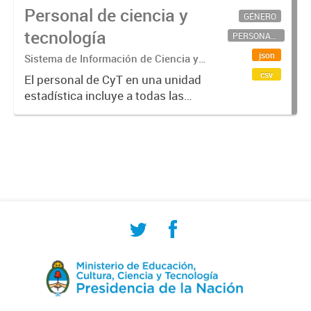
Personal de ciencia y
GÉNERO
tecnología
PERSONAL CIENTÍFICO-TECNOLÓGICO
json
Sistema de Información de Ciencia y
Tecnología Argentino (SICYTAR)
csv
El personal de CyT en una unidad
estadística incluye a todas las
personas involucradas
directamente en I+D así como a
aquellas que brindan servicios
directos para las actividades de I +
D (como...