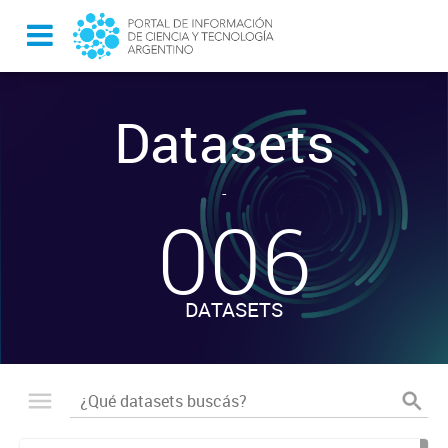
Datasets
-
006
DATASETS