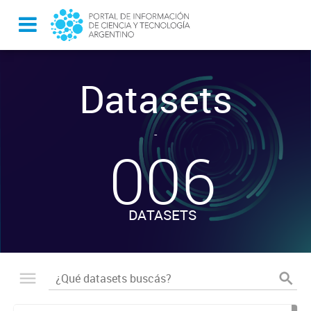
Datasets
-
006
DATASETS