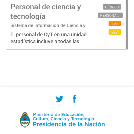
Personal de ciencia y
GÉNERO
tecnología
PERSONAL CIENTÍFICO-TECNOLÓGICO
json
Sistema de Información de Ciencia y
Tecnología Argentino (SICYTAR)
csv
El personal de CyT en una unidad
estadística incluye a todas las
personas involucradas
directamente en I+D así como a
aquellas que brindan servicios
directos para las actividades de I +
D (como...