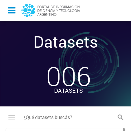
Datasets
-
006
DATASETS