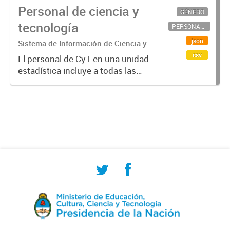
Personal de ciencia y
GÉNERO
tecnología
PERSONAL CIENTÍFICO-TECNOLÓGICO
json
Sistema de Información de Ciencia y
Tecnología Argentino (SICYTAR)
csv
El personal de CyT en una unidad
estadística incluye a todas las
personas involucradas
directamente en I+D así como a
aquellas que brindan servicios
directos para las actividades de I +
D (como...