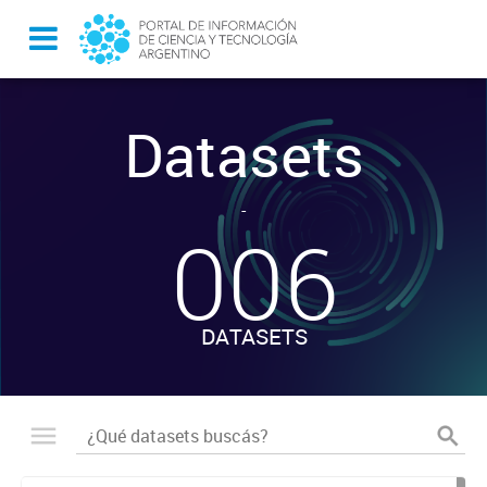
Datasets
-
006
DATASETS