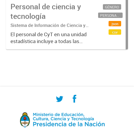
Personal de ciencia y
GÉNERO
tecnología
PERSONAL CIENTÍFICO-TECNOLÓGICO
json
Sistema de Información de Ciencia y
Tecnología Argentino (SICYTAR)
csv
El personal de CyT en una unidad
estadística incluye a todas las
personas involucradas
directamente en I+D así como a
aquellas que brindan servicios
directos para las actividades de I +
D (como...