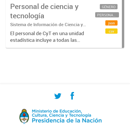
Personal de ciencia y
GÉNERO
tecnología
PERSONAL CIENTÍFICO-TECNOLÓGICO
json
Sistema de Información de Ciencia y
Tecnología Argentino (SICYTAR)
csv
El personal de CyT en una unidad
estadística incluye a todas las
personas involucradas
directamente en I+D así como a
aquellas que brindan servicios
directos para las actividades de I +
D (como...