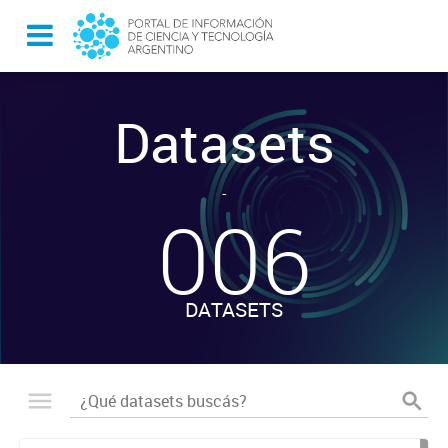
Datasets
-
006
DATASETS