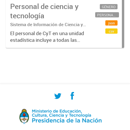
Personal de ciencia y
GÉNERO
tecnología
PERSONAL CIENTÍFICO-TECNOLÓGICO
json
Sistema de Información de Ciencia y
Tecnología Argentino (SICYTAR)
csv
El personal de CyT en una unidad
estadística incluye a todas las
personas involucradas
directamente en I+D así como a
aquellas que brindan servicios
directos para las actividades de I +
D (como...