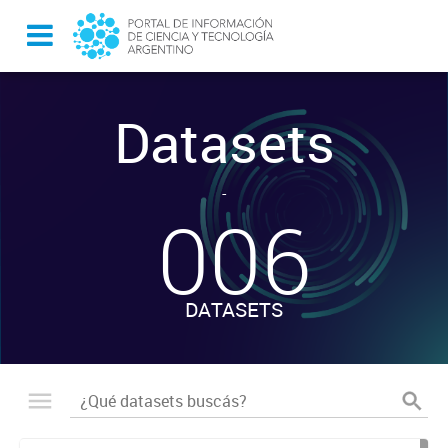
Datasets
-
006
DATASETS