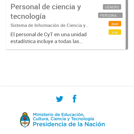
Personal de ciencia y
GÉNERO
tecnología
PERSONAL CIENTÍFICO-TECNOLÓGICO
json
Sistema de Información de Ciencia y
Tecnología Argentino (SICYTAR)
csv
El personal de CyT en una unidad
estadística incluye a todas las
personas involucradas
directamente en I+D así como a
aquellas que brindan servicios
directos para las actividades de I +
D (como...