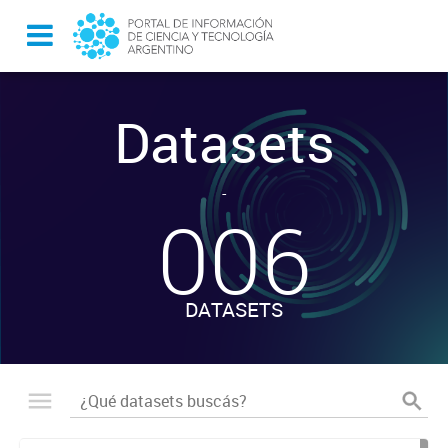
Datasets
-
006
DATASETS