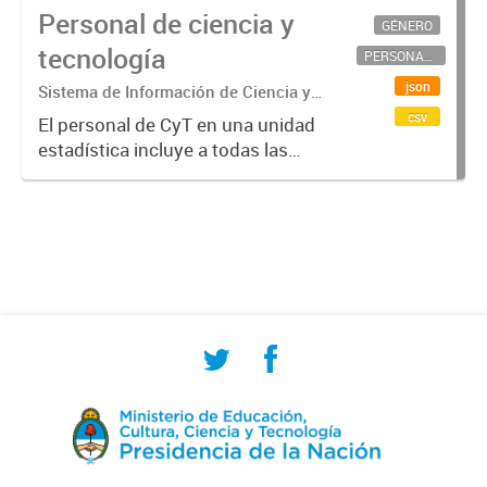
Personal de ciencia y
GÉNERO
tecnología
PERSONAL CIENTÍFICO-TECNOLÓGICO
json
Sistema de Información de Ciencia y
Tecnología Argentino (SICYTAR)
csv
El personal de CyT en una unidad
estadística incluye a todas las
personas involucradas
directamente en I+D así como a
aquellas que brindan servicios
directos para las actividades de I +
D (como...