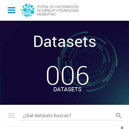
Datasets
-
006
DATASETS