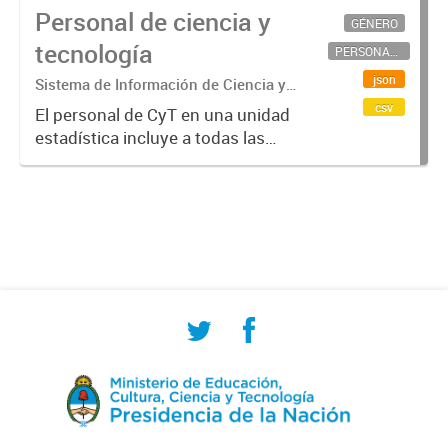
Personal de ciencia y
GÉNERO
tecnología
PERSONAL CIENTÍFICO-TECNOLÓGICO
json
Sistema de Información de Ciencia y
Tecnología Argentino (SICYTAR)
csv
El personal de CyT en una unidad
estadística incluye a todas las
personas involucradas
directamente en I+D así como a
aquellas que brindan servicios
directos para las actividades de I +
D (como...