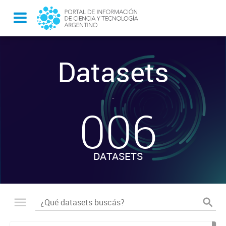
Datasets
-
006
DATASETS