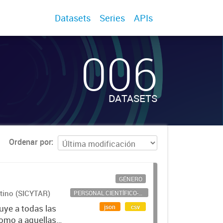
Datasets
Series
APIs
006
DATASETS
Ordenar por
GÉNERO
ntino (SICYTAR)
PERSONAL CIENTÍFICO-TECNOLÓGICO
json
csv
uye a todas las
como a aquellas