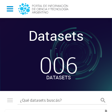
Datasets
-
006
DATASETS