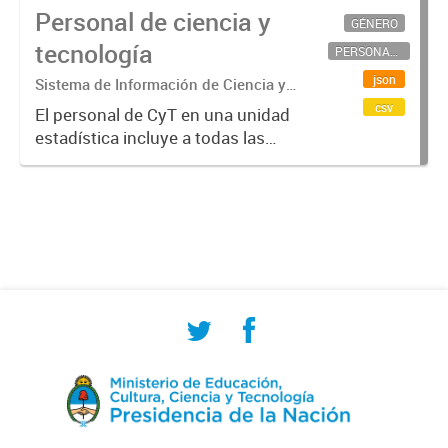
Personal de ciencia y
GÉNERO
tecnología
PERSONAL CIENTÍFICO-TECNOLÓGICO
json
Sistema de Información de Ciencia y
Tecnología Argentino (SICYTAR)
csv
El personal de CyT en una unidad
estadística incluye a todas las
personas involucradas
directamente en I+D así como a
aquellas que brindan servicios
directos para las actividades de I +
D (como...