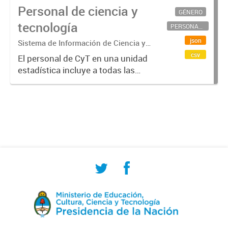
Personal de ciencia y
GÉNERO
tecnología
PERSONAL CIENTÍFICO-TECNOLÓGICO
json
Sistema de Información de Ciencia y
Tecnología Argentino (SICYTAR)
csv
El personal de CyT en una unidad
estadística incluye a todas las
personas involucradas
directamente en I+D así como a
aquellas que brindan servicios
directos para las actividades de I +
D (como...