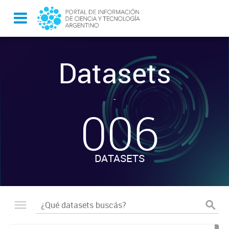
Datasets
-
006
DATASETS