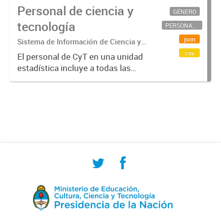
Personal de ciencia y
GÉNERO
tecnología
PERSONAL CIENTÍFICO-TECNOLÓGICO
json
Sistema de Información de Ciencia y
Tecnología Argentino (SICYTAR)
csv
El personal de CyT en una unidad
estadística incluye a todas las
personas involucradas
directamente en I+D así como a
aquellas que brindan servicios
directos para las actividades de I +
D (como...