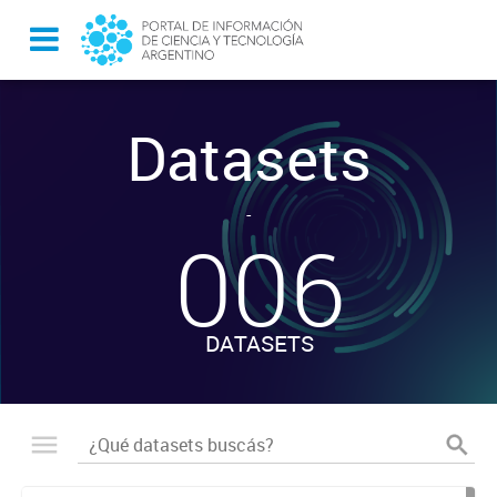
Datasets
-
006
DATASETS