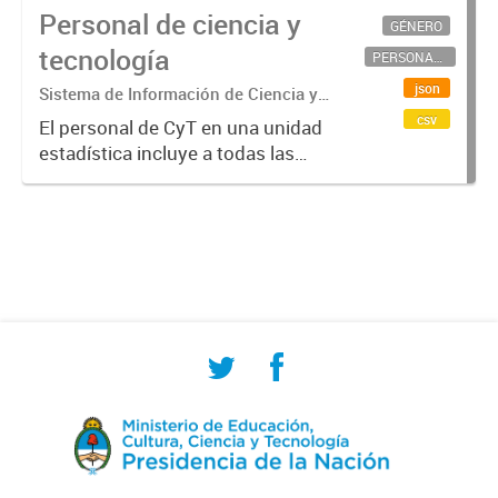
Personal de ciencia y
GÉNERO
tecnología
PERSONAL CIENTÍFICO-TECNOLÓGICO
json
Sistema de Información de Ciencia y
Tecnología Argentino (SICYTAR)
csv
El personal de CyT en una unidad
estadística incluye a todas las
personas involucradas
directamente en I+D así como a
aquellas que brindan servicios
directos para las actividades de I +
D (como...