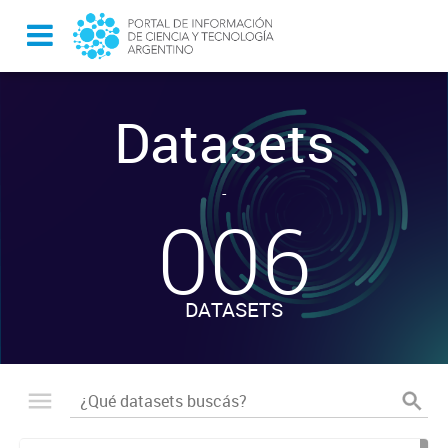
Datasets
-
006
DATASETS