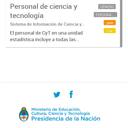
Personal de ciencia y
GÉNERO
tecnología
PERSONAL CIENTÍFICO-TECNOLÓGICO
json
Sistema de Información de Ciencia y
Tecnología Argentino (SICYTAR)
csv
El personal de CyT en una unidad
estadística incluye a todas las
personas involucradas
directamente en I+D así como a
aquellas que brindan servicios
directos para las actividades de I +
D (como...