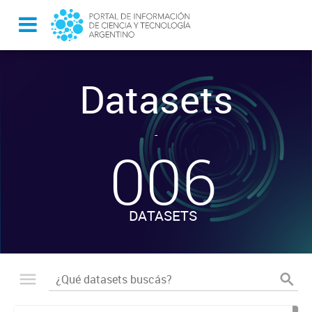
Datasets
-
006
DATASETS