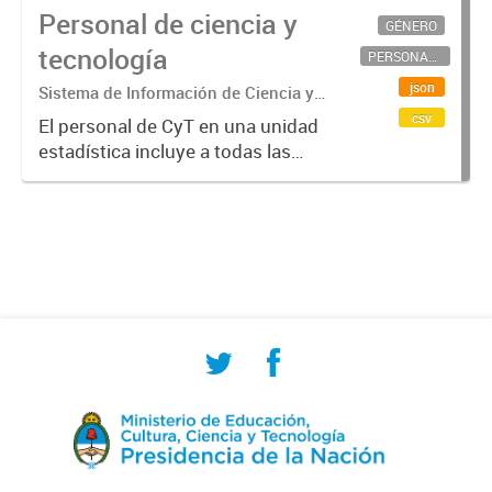
Personal de ciencia y
GÉNERO
tecnología
PERSONAL CIENTÍFICO-TECNOLÓGICO
json
Sistema de Información de Ciencia y
Tecnología Argentino (SICYTAR)
csv
El personal de CyT en una unidad
estadística incluye a todas las
personas involucradas
directamente en I+D así como a
aquellas que brindan servicios
directos para las actividades de I +
D (como...