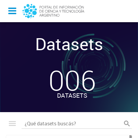
Datasets
-
006
DATASETS