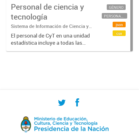
Personal de ciencia y
GÉNERO
tecnología
PERSONAL CIENTÍFICO-TECNOLÓGICO
json
Sistema de Información de Ciencia y
Tecnología Argentino (SICYTAR)
csv
El personal de CyT en una unidad
estadística incluye a todas las
personas involucradas
directamente en I+D así como a
aquellas que brindan servicios
directos para las actividades de I +
D (como...