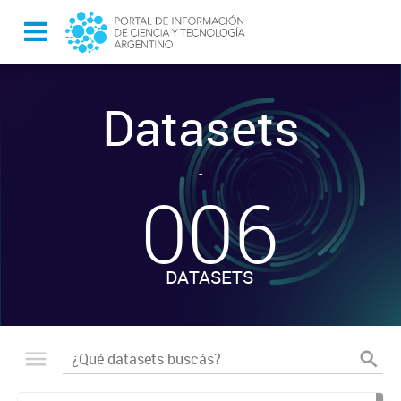
Datasets
-
006
DATASETS