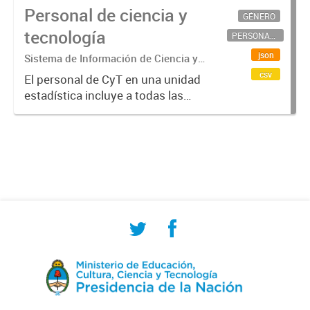
Personal de ciencia y
GÉNERO
tecnología
PERSONAL CIENTÍFICO-TECNOLÓGICO
json
Sistema de Información de Ciencia y
Tecnología Argentino (SICYTAR)
csv
El personal de CyT en una unidad
estadística incluye a todas las
personas involucradas
directamente en I+D así como a
aquellas que brindan servicios
directos para las actividades de I +
D (como...