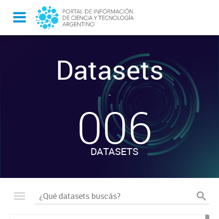
Datasets
-
006
DATASETS