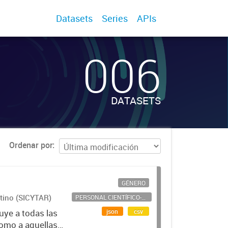
Datasets
Series
APIs
006
DATASETS
Ordenar por
GÉNERO
ntino (SICYTAR)
PERSONAL CIENTÍFICO-TECNOLÓGICO
json
csv
uye a todas las
como a aquellas