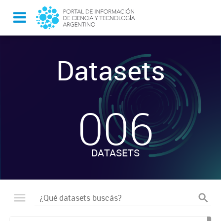
Datasets
-
006
DATASETS