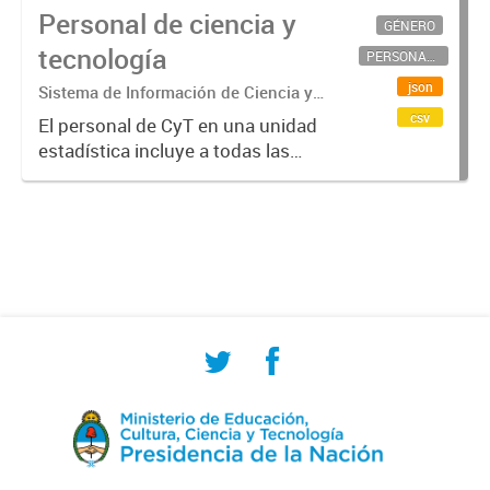
Personal de ciencia y
GÉNERO
tecnología
PERSONAL CIENTÍFICO-TECNOLÓGICO
json
Sistema de Información de Ciencia y
Tecnología Argentino (SICYTAR)
csv
El personal de CyT en una unidad
estadística incluye a todas las
personas involucradas
directamente en I+D así como a
aquellas que brindan servicios
directos para las actividades de I +
D (como...