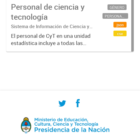
Personal de ciencia y
GÉNERO
tecnología
PERSONAL CIENTÍFICO-TECNOLÓGICO
json
Sistema de Información de Ciencia y
Tecnología Argentino (SICYTAR)
csv
El personal de CyT en una unidad
estadística incluye a todas las
personas involucradas
directamente en I+D así como a
aquellas que brindan servicios
directos para las actividades de I +
D (como...