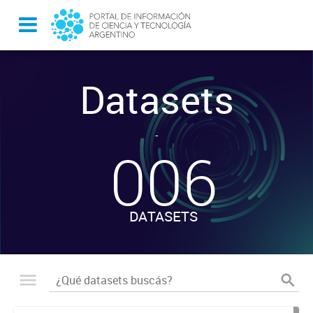
Datasets
-
006
DATASETS