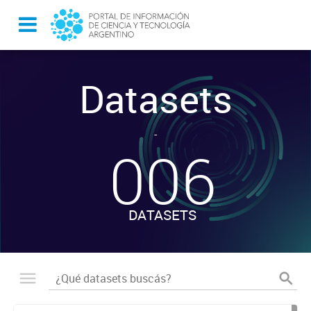
Datasets
-
006
DATASETS