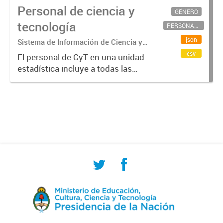
Personal de ciencia y
GÉNERO
tecnología
PERSONAL CIENTÍFICO-TECNOLÓGICO
json
Sistema de Información de Ciencia y
Tecnología Argentino (SICYTAR)
csv
El personal de CyT en una unidad
estadística incluye a todas las
personas involucradas
directamente en I+D así como a
aquellas que brindan servicios
directos para las actividades de I +
D (como...