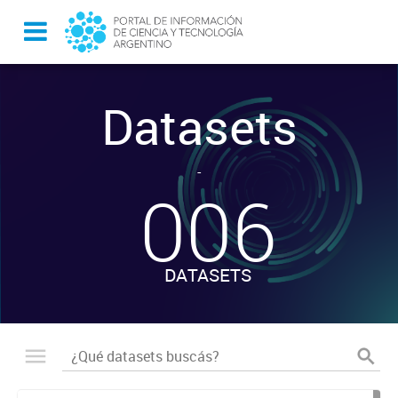
Datasets
-
006
DATASETS