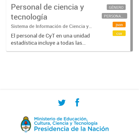
Personal de ciencia y
GÉNERO
tecnología
PERSONAL CIENTÍFICO-TECNOLÓGICO
json
Sistema de Información de Ciencia y
Tecnología Argentino (SICYTAR)
csv
El personal de CyT en una unidad
estadística incluye a todas las
personas involucradas
directamente en I+D así como a
aquellas que brindan servicios
directos para las actividades de I +
D (como...