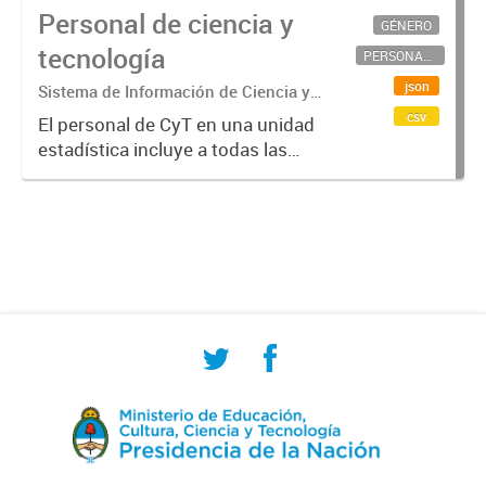
Personal de ciencia y
GÉNERO
tecnología
PERSONAL CIENTÍFICO-TECNOLÓGICO
json
Sistema de Información de Ciencia y
Tecnología Argentino (SICYTAR)
csv
El personal de CyT en una unidad
estadística incluye a todas las
personas involucradas
directamente en I+D así como a
aquellas que brindan servicios
directos para las actividades de I +
D (como...