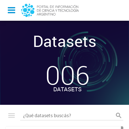
Datasets
-
006
DATASETS