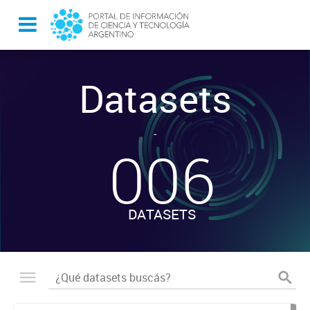
Datasets
-
006
DATASETS