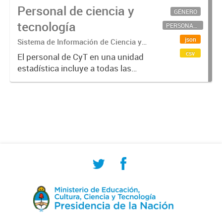
Personal de ciencia y
GÉNERO
tecnología
PERSONAL CIENTÍFICO-TECNOLÓGICO
json
Sistema de Información de Ciencia y
Tecnología Argentino (SICYTAR)
csv
El personal de CyT en una unidad
estadística incluye a todas las
personas involucradas
directamente en I+D así como a
aquellas que brindan servicios
directos para las actividades de I +
D (como...