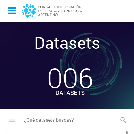
Datasets
-
006
DATASETS