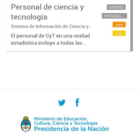
Personal de ciencia y
GÉNERO
tecnología
PERSONAL CIENTÍFICO-TECNOLÓGICO
json
Sistema de Información de Ciencia y
Tecnología Argentino (SICYTAR)
csv
El personal de CyT en una unidad
estadística incluye a todas las
personas involucradas
directamente en I+D así como a
aquellas que brindan servicios
directos para las actividades de I +
D (como...