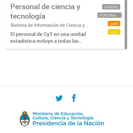
Personal de ciencia y
GÉNERO
tecnología
PERSONAL CIENTÍFICO-TECNOLÓGICO
json
Sistema de Información de Ciencia y
Tecnología Argentino (SICYTAR)
csv
El personal de CyT en una unidad
estadística incluye a todas las
personas involucradas
directamente en I+D así como a
aquellas que brindan servicios
directos para las actividades de I +
D (como...