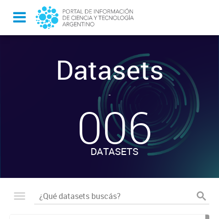
Datasets
-
006
DATASETS