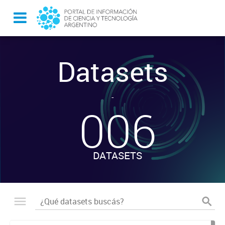
Datasets
-
006
DATASETS