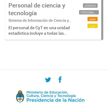
Personal de ciencia y
GÉNERO
tecnología
PERSONAL CIENTÍFICO-TECNOLÓGICO
json
Sistema de Información de Ciencia y
Tecnología Argentino (SICYTAR)
csv
El personal de CyT en una unidad
estadística incluye a todas las
personas involucradas
directamente en I+D así como a
aquellas que brindan servicios
directos para las actividades de I +
D (como...