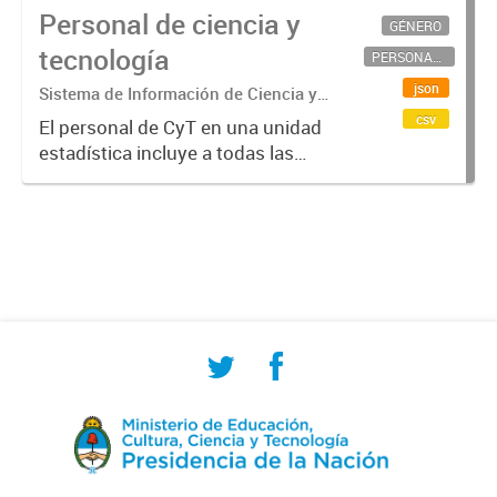
Personal de ciencia y
GÉNERO
tecnología
PERSONAL CIENTÍFICO-TECNOLÓGICO
json
Sistema de Información de Ciencia y
Tecnología Argentino (SICYTAR)
csv
El personal de CyT en una unidad
estadística incluye a todas las
personas involucradas
directamente en I+D así como a
aquellas que brindan servicios
directos para las actividades de I +
D (como...