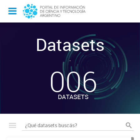
Datasets
-
006
DATASETS