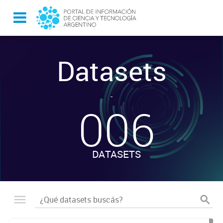
Datasets
-
006
DATASETS