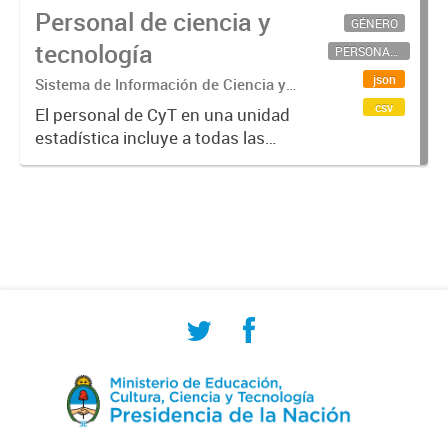
Personal de ciencia y
GÉNERO
tecnología
PERSONAL CIENTÍFICO-TECNOLÓGICO
json
Sistema de Información de Ciencia y
Tecnología Argentino (SICYTAR)
csv
El personal de CyT en una unidad
estadística incluye a todas las
personas involucradas
directamente en I+D así como a
aquellas que brindan servicios
directos para las actividades de I +
D (como...