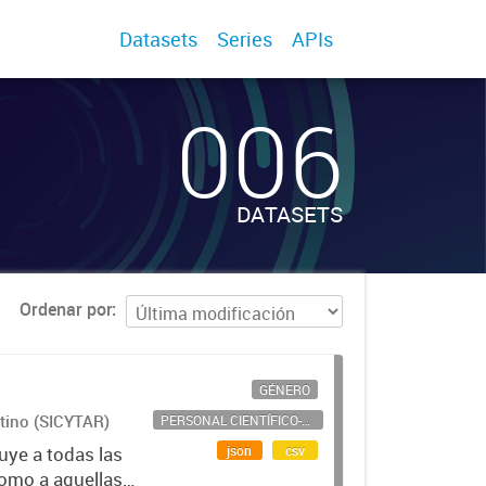
Datasets
Series
APIs
006
DATASETS
Ordenar por
GÉNERO
ntino (SICYTAR)
PERSONAL CIENTÍFICO-TECNOLÓGICO
json
csv
uye a todas las
como a aquellas