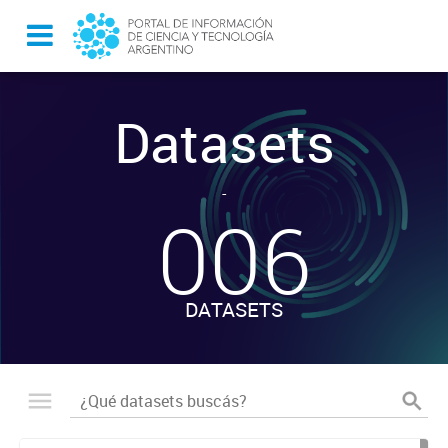
Datasets
-
006
DATASETS