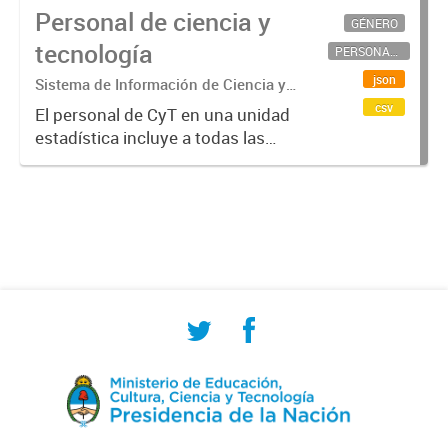
Personal de ciencia y
GÉNERO
tecnología
PERSONAL CIENTÍFICO-TECNOLÓGICO
json
Sistema de Información de Ciencia y
Tecnología Argentino (SICYTAR)
csv
El personal de CyT en una unidad
estadística incluye a todas las
personas involucradas
directamente en I+D así como a
aquellas que brindan servicios
directos para las actividades de I +
D (como...