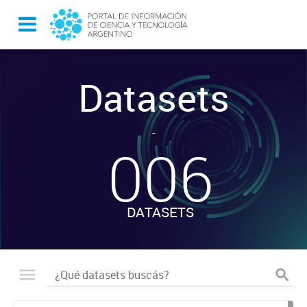
Datasets
-
006
DATASETS