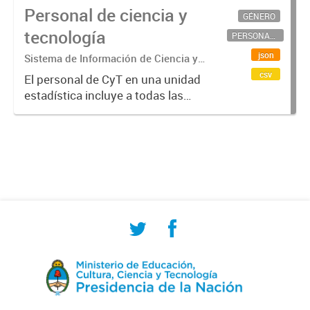
Personal de ciencia y
GÉNERO
tecnología
PERSONAL CIENTÍFICO-TECNOLÓGICO
json
Sistema de Información de Ciencia y
Tecnología Argentino (SICYTAR)
csv
El personal de CyT en una unidad
estadística incluye a todas las
personas involucradas
directamente en I+D así como a
aquellas que brindan servicios
directos para las actividades de I +
D (como...