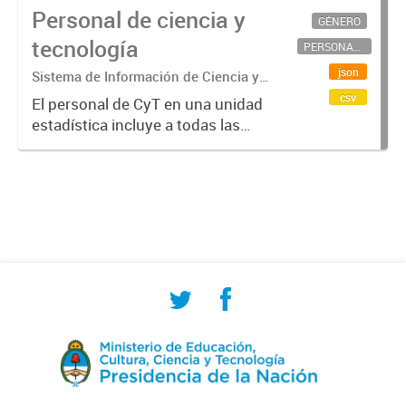
Personal de ciencia y
GÉNERO
tecnología
PERSONAL CIENTÍFICO-TECNOLÓGICO
json
Sistema de Información de Ciencia y
Tecnología Argentino (SICYTAR)
csv
El personal de CyT en una unidad
estadística incluye a todas las
personas involucradas
directamente en I+D así como a
aquellas que brindan servicios
directos para las actividades de I +
D (como...