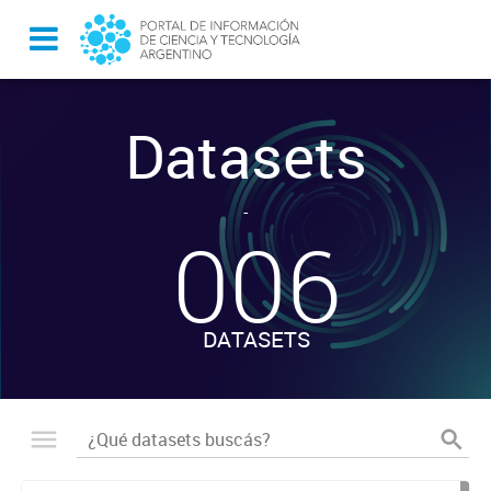
Datasets
-
006
DATASETS