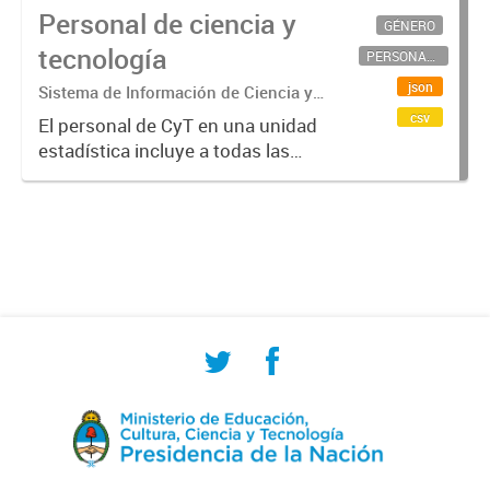
Personal de ciencia y
GÉNERO
tecnología
PERSONAL CIENTÍFICO-TECNOLÓGICO
json
Sistema de Información de Ciencia y
Tecnología Argentino (SICYTAR)
csv
El personal de CyT en una unidad
estadística incluye a todas las
personas involucradas
directamente en I+D así como a
aquellas que brindan servicios
directos para las actividades de I +
D (como...