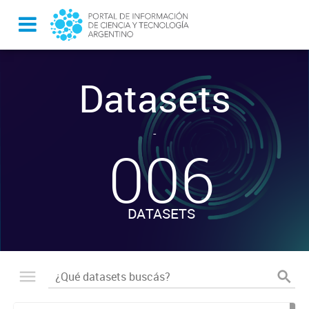
Datasets
-
006
DATASETS