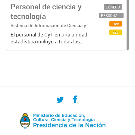
Personal de ciencia y
GÉNERO
tecnología
PERSONAL CIENTÍFICO-TECNOLÓGICO
json
Sistema de Información de Ciencia y
Tecnología Argentino (SICYTAR)
csv
El personal de CyT en una unidad
estadística incluye a todas las
personas involucradas
directamente en I+D así como a
aquellas que brindan servicios
directos para las actividades de I +
D (como...