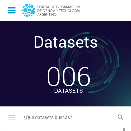
Datasets
-
006
DATASETS