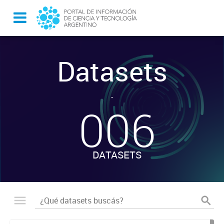
Datasets
-
006
DATASETS