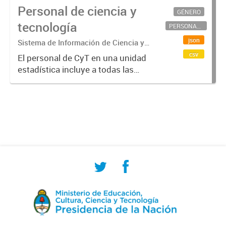
Personal de ciencia y
GÉNERO
tecnología
PERSONAL CIENTÍFICO-TECNOLÓGICO
json
Sistema de Información de Ciencia y
Tecnología Argentino (SICYTAR)
csv
El personal de CyT en una unidad
estadística incluye a todas las
personas involucradas
directamente en I+D así como a
aquellas que brindan servicios
directos para las actividades de I +
D (como...