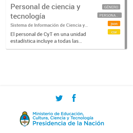
Personal de ciencia y
GÉNERO
tecnología
PERSONAL CIENTÍFICO-TECNOLÓGICO
json
Sistema de Información de Ciencia y
Tecnología Argentino (SICYTAR)
csv
El personal de CyT en una unidad
estadística incluye a todas las
personas involucradas
directamente en I+D así como a
aquellas que brindan servicios
directos para las actividades de I +
D (como...