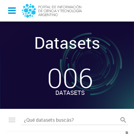
Datasets
-
006
DATASETS