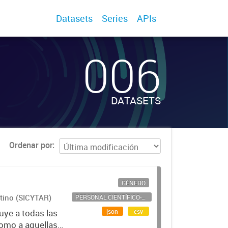
Datasets
Series
APIs
006
DATASETS
Ordenar por
GÉNERO
ntino (SICYTAR)
PERSONAL CIENTÍFICO-TECNOLÓGICO
json
csv
uye a todas las
como a aquellas