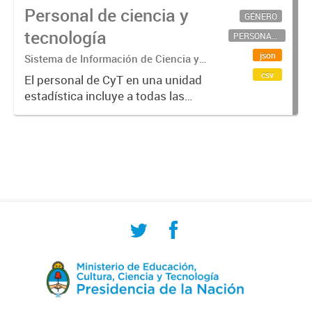
Personal de ciencia y
GÉNERO
tecnología
PERSONAL CIENTÍFICO-TECNOLÓGICO
json
Sistema de Información de Ciencia y
Tecnología Argentino (SICYTAR)
csv
El personal de CyT en una unidad
estadística incluye a todas las
personas involucradas
directamente en I+D así como a
aquellas que brindan servicios
directos para las actividades de I +
D (como...