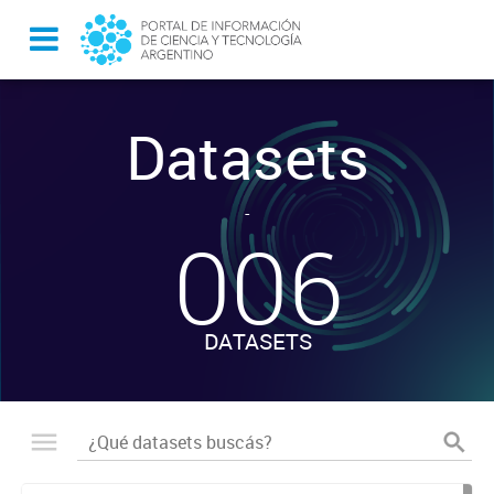
Datasets
-
006
DATASETS