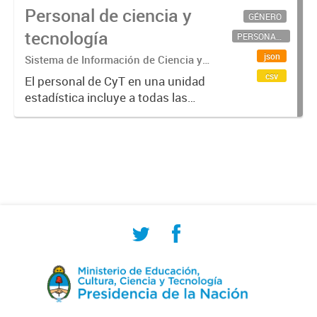
Personal de ciencia y
GÉNERO
tecnología
PERSONAL CIENTÍFICO-TECNOLÓGICO
json
Sistema de Información de Ciencia y
Tecnología Argentino (SICYTAR)
csv
El personal de CyT en una unidad
estadística incluye a todas las
personas involucradas
directamente en I+D así como a
aquellas que brindan servicios
directos para las actividades de I +
D (como...