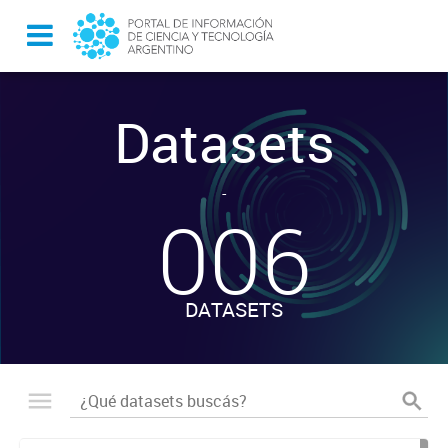
Datasets
-
006
DATASETS