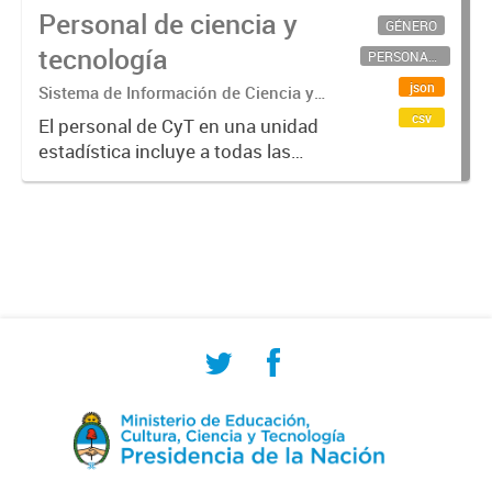
Personal de ciencia y
GÉNERO
tecnología
PERSONAL CIENTÍFICO-TECNOLÓGICO
json
Sistema de Información de Ciencia y
Tecnología Argentino (SICYTAR)
csv
El personal de CyT en una unidad
estadística incluye a todas las
personas involucradas
directamente en I+D así como a
aquellas que brindan servicios
directos para las actividades de I +
D (como...