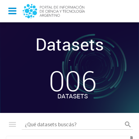
Datasets
-
006
DATASETS