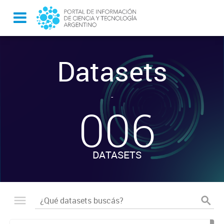
Datasets
-
006
DATASETS