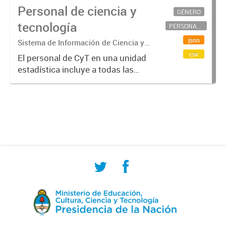
Personal de ciencia y
GÉNERO
tecnología
PERSONAL CIENTÍFICO-TECNOLÓGICO
json
Sistema de Información de Ciencia y
Tecnología Argentino (SICYTAR)
csv
El personal de CyT en una unidad
estadística incluye a todas las
personas involucradas
directamente en I+D así como a
aquellas que brindan servicios
directos para las actividades de I +
D (como...