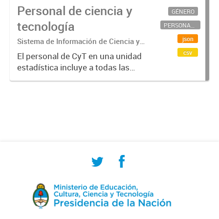
Personal de ciencia y
GÉNERO
tecnología
PERSONAL CIENTÍFICO-TECNOLÓGICO
json
Sistema de Información de Ciencia y
Tecnología Argentino (SICYTAR)
csv
El personal de CyT en una unidad
estadística incluye a todas las
personas involucradas
directamente en I+D así como a
aquellas que brindan servicios
directos para las actividades de I +
D (como...