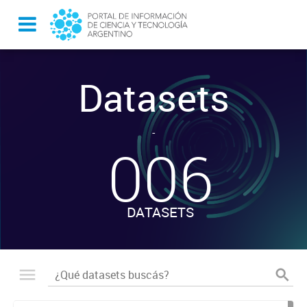
Datasets
-
006
DATASETS