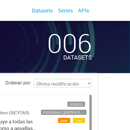
Datasets
Series
APIs
006
DATASETS
Ordenar por
GÉNERO
ntino (SICYTAR)
PERSONAL CIENTÍFICO-TECNOLÓGICO
json
csv
uye a todas las
como a aquellas