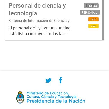
Personal de ciencia y
GÉNERO
tecnología
PERSONAL CIENTÍFICO-TECNOLÓGICO
json
Sistema de Información de Ciencia y
Tecnología Argentino (SICYTAR)
csv
El personal de CyT en una unidad
estadística incluye a todas las
personas involucradas
directamente en I+D así como a
aquellas que brindan servicios
directos para las actividades de I +
D (como...