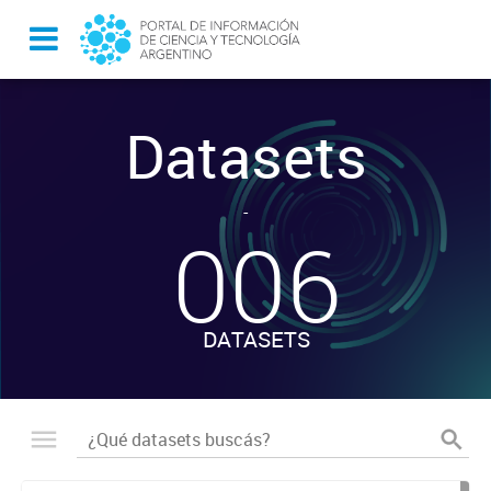
Datasets
-
006
DATASETS