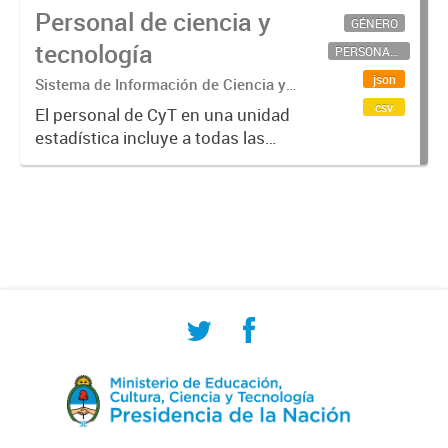
Personal de ciencia y
GÉNERO
tecnología
PERSONAL CIENTÍFICO-TECNOLÓGICO
json
Sistema de Información de Ciencia y
Tecnología Argentino (SICYTAR)
csv
El personal de CyT en una unidad
estadística incluye a todas las
personas involucradas
directamente en I+D así como a
aquellas que brindan servicios
directos para las actividades de I +
D (como...