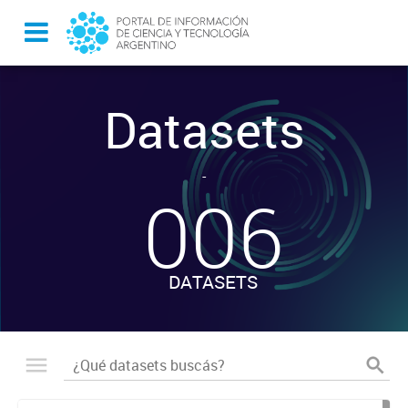
Datasets
-
006
DATASETS