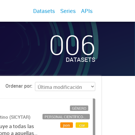
Datasets
Series
APIs
006
DATASETS
Ordenar por
GÉNERO
ntino (SICYTAR)
PERSONAL CIENTÍFICO-TECNOLÓGICO
json
csv
uye a todas las
como a aquellas