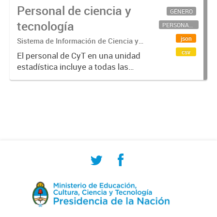
Personal de ciencia y
GÉNERO
tecnología
PERSONAL CIENTÍFICO-TECNOLÓGICO
json
Sistema de Información de Ciencia y
Tecnología Argentino (SICYTAR)
csv
El personal de CyT en una unidad
estadística incluye a todas las
personas involucradas
directamente en I+D así como a
aquellas que brindan servicios
directos para las actividades de I +
D (como...