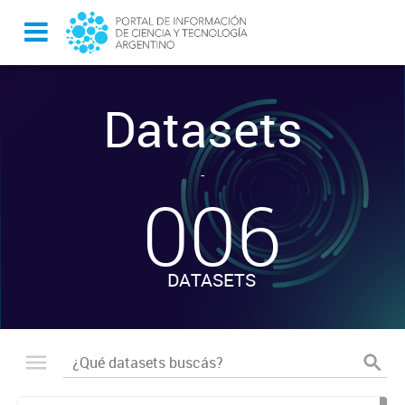
Datasets
-
006
DATASETS