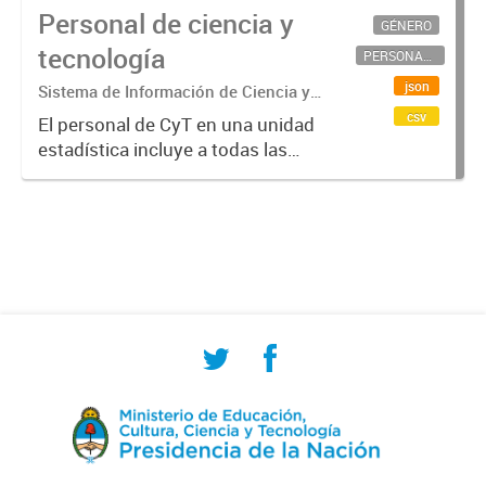
Personal de ciencia y
GÉNERO
tecnología
PERSONAL CIENTÍFICO-TECNOLÓGICO
json
Sistema de Información de Ciencia y
Tecnología Argentino (SICYTAR)
csv
El personal de CyT en una unidad
estadística incluye a todas las
personas involucradas
directamente en I+D así como a
aquellas que brindan servicios
directos para las actividades de I +
D (como...